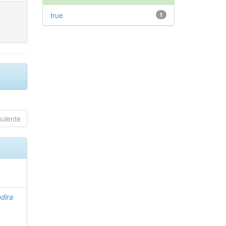
true
1
guiente
ndira