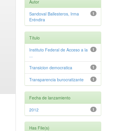
Autor
Sandoval Ballesteros, Irma
1
Eréndira
Título
Instituto Federal de Acceso a la
1
...
Transicion democratica
1
Transparencia burocratizante
1
Fecha de lanzamiento
2012
1
Has File(s)