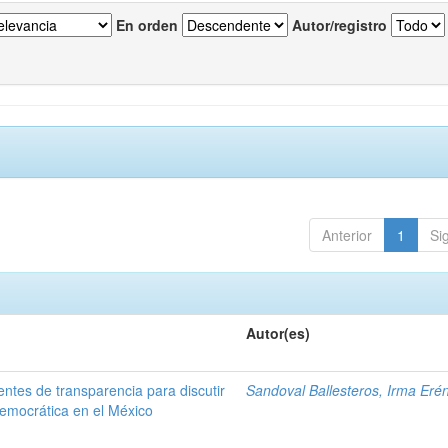
En orden
Autor/registro
Anterior
1
Si
Autor(es)
entes de transparencia para discutir
Sandoval Ballesteros, Irma Eré
 democrática en el México