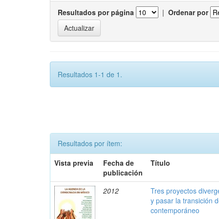
Resultados por página
|
Ordenar por
Resultados 1-1 de 1.
Resultados por ítem:
Vista previa
Fecha de
Título
publicación
2012
Tres proyectos diverg
y pasar la transición
contemporáneo