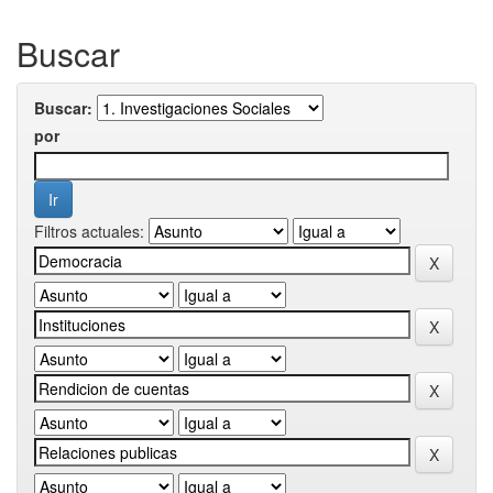
Buscar
Buscar:
por
Filtros actuales: