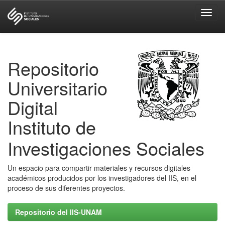
Skip
navigation
Repositorio
Universitario
Digital
Instituto de
Investigaciones Sociales
Un espacio para compartir materiales y recursos digitales
académicos producidos por los investigadores del IIS, en el
proceso de sus diferentes proyectos.
Repositorio del IIS-UNAM