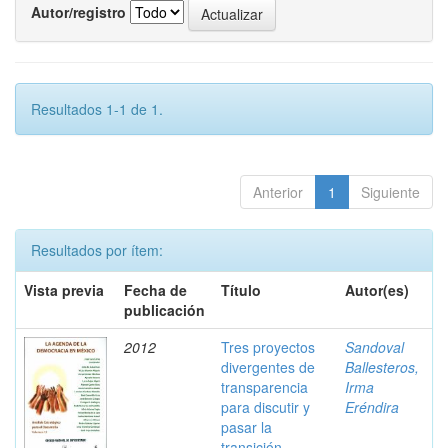
Autor/registro
Resultados 1-1 de 1.
Anterior
1
Siguiente
Resultados por ítem:
Vista previa
Fecha de
Título
Autor(es)
publicación
2012
Tres proyectos
Sandoval
divergentes de
Ballesteros,
transparencia
Irma
para discutir y
Eréndira
pasar la
transición