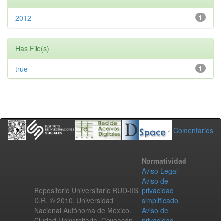
2012
1
Has File(s)
true
1
Comentarios
Normatividad
Aviso Legal
Aviso de
Repositorio Universitario RUD-IIS
privacidad
D.R. © 2010. Universidad
simplificado
Nacional Autónoma de México.
Aviso de
Ciudad Universitaria, Coyoacán,
privacidad