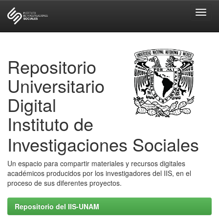
Skip
navigation
Repositorio
Universitario
Digital
Instituto de
Investigaciones Sociales
Un espacio para compartir materiales y recursos digitales
académicos producidos por los investigadores del IIS, en el
proceso de sus diferentes proyectos.
Repositorio del IIS-UNAM