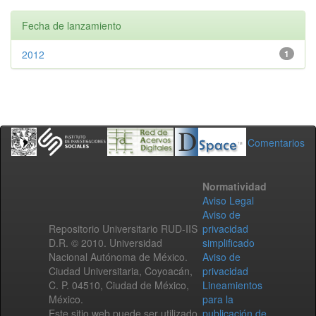
Fecha de lanzamiento
2012
1
Comentarios
Normatividad
Aviso Legal
Aviso de
Repositorio Universitario RUD-IIS
privacidad
D.R. © 2010. Universidad
simplificado
Nacional Autónoma de México.
Aviso de
Ciudad Universitaria, Coyoacán,
privacidad
C. P. 04510, Ciudad de México,
Lineamientos
México.
para la
Este sitio web puede ser utilizado
publicación de