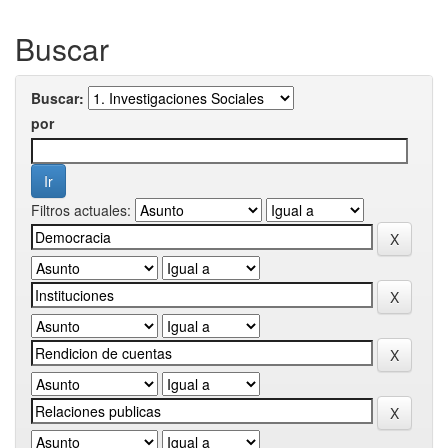
Buscar
Buscar:
por
Filtros actuales: