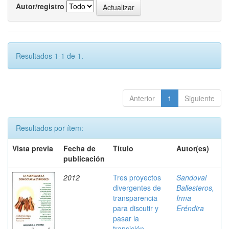
Autor/registro
Resultados 1-1 de 1.
Anterior
1
Siguiente
Resultados por ítem:
Vista previa
Fecha de
Título
Autor(es)
publicación
2012
Tres proyectos
Sandoval
divergentes de
Ballesteros,
transparencia
Irma
para discutir y
Eréndira
pasar la
transición