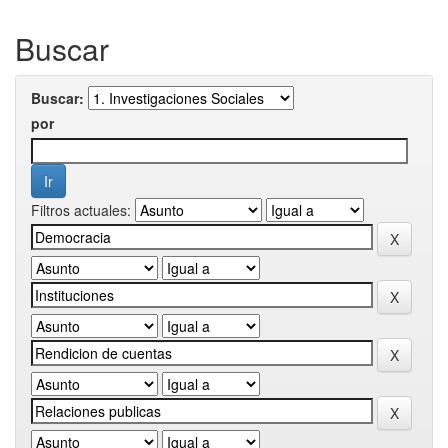
Buscar
Buscar:
por
Filtros actuales: