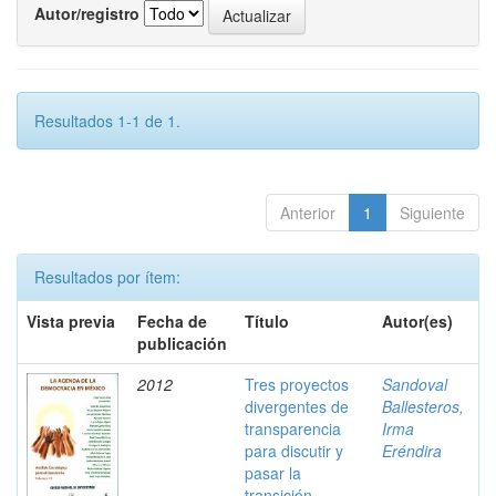
Autor/registro
Resultados 1-1 de 1.
Anterior
1
Siguiente
Resultados por ítem:
Vista previa
Fecha de
Título
Autor(es)
publicación
2012
Tres proyectos
Sandoval
divergentes de
Ballesteros,
transparencia
Irma
para discutir y
Eréndira
pasar la
transición