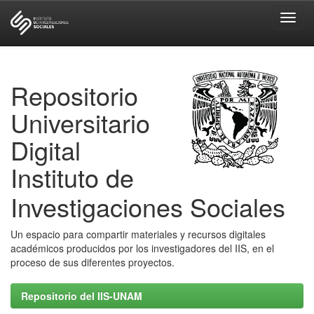
Skip
navigation
Repositorio
Universitario
Digital
Instituto de
Investigaciones Sociales
Un espacio para compartir materiales y recursos digitales
académicos producidos por los investigadores del IIS, en el
proceso de sus diferentes proyectos.
Repositorio del IIS-UNAM