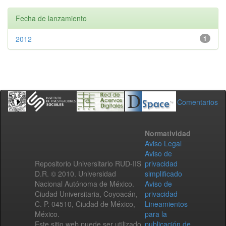
Fecha de lanzamiento
2012
1
Comentarios
Normatividad
Aviso Legal
Aviso de
Repositorio Universitario RUD-IIS
privacidad
D.R. © 2010. Universidad
simplificado
Nacional Autónoma de México.
Aviso de
Ciudad Universitaria, Coyoacán,
privacidad
C. P. 04510, Ciudad de México,
Lineamientos
México.
para la
Este sitio web puede ser utilizado
publicación de