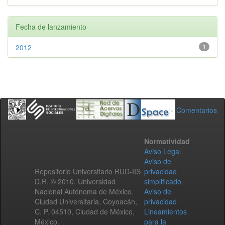
Fecha de lanzamiento
2012
1
Comentarios
Normatividad
Aviso Legal
Aviso de
Repositorio Universitario RUD-IIS
privacidad
D.R. © 2010. Universidad
simplificado
Nacional Autónoma de México.
Aviso de
Ciudad Universitaria, Coyoacán,
privacidad
C. P. 04510, Ciudad de México,
Lineamientos
México.
para la