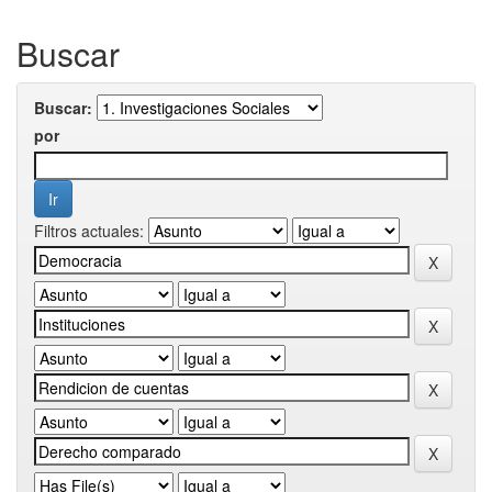
Buscar
Buscar:
por
Filtros actuales: