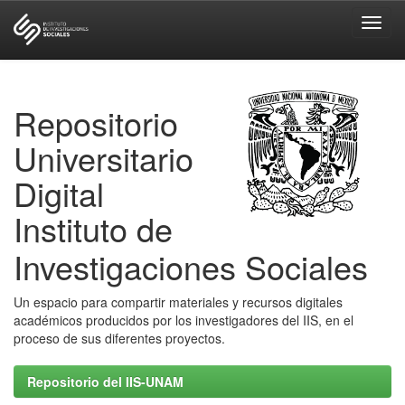
Skip
navigation
Repositorio
Universitario
Digital
Instituto de
Investigaciones Sociales
Un espacio para compartir materiales y recursos digitales
académicos producidos por los investigadores del IIS, en el
proceso de sus diferentes proyectos.
Repositorio del IIS-UNAM