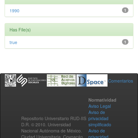
1990
1
Has File(s)
true
1
Comentarios
Normatividad
Aviso Legal
Aviso de
Repositorio Universitario RUD-IIS
privacidad
D.R. © 2010. Universidad
simplificado
Nacional Autónoma de México.
Aviso de
Ciudad Universitaria, Coyoacán,
privacidad