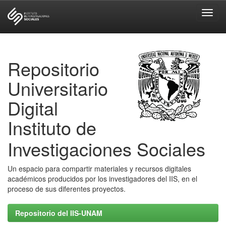
Skip
navigation
Repositorio
Universitario
Digital
Instituto de
Investigaciones Sociales
Un espacio para compartir materiales y recursos digitales
académicos producidos por los investigadores del IIS, en el
proceso de sus diferentes proyectos.
Repositorio del IIS-UNAM