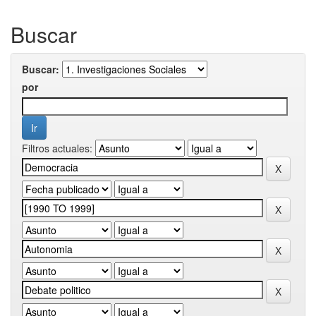
Buscar
Buscar:
por
Filtros actuales: