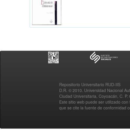
Repositorio Universitario RUD-IIS
D.R. © 2010. Universidad Nacional A
Ciudad Universitaria, Coyoacán, C. P.
Este sitio web puede ser utilizado con 
que se cite la fuente de conformidad 