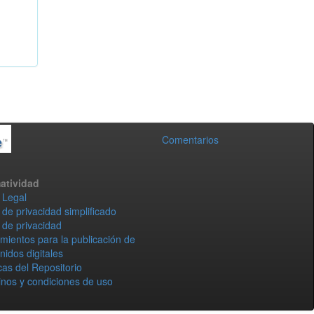
Comentarios
atividad
 Legal
 de privacidad simplificado
 de privacidad
mientos para la publicación de
nidos digitales
icas del Repositorio
nos y condiciones de uso