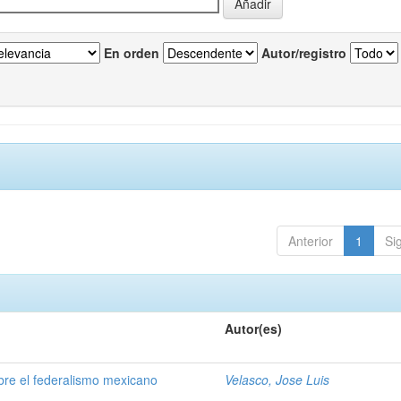
En orden
Autor/registro
Anterior
1
Si
Autor(es)
obre el federalismo mexicano
Velasco, Jose Luis