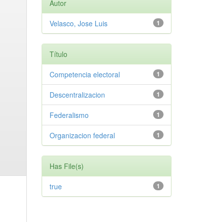
Autor
Velasco, Jose Luis
1
Título
Competencia electoral
1
Descentralizacion
1
Federalismo
1
Organizacion federal
1
Has File(s)
true
1