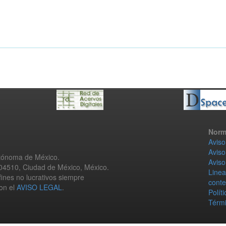
Norm
Aviso
Aviso
utónoma de México.
Aviso
 04510, Ciudad de México, México.
Linea
fines no lucrativos siempre
conte
con el
AVISO LEGAL
.
Polít
Térmi