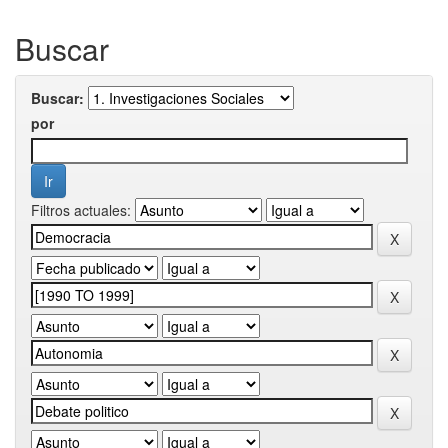
Buscar
Buscar:
por
Filtros actuales: