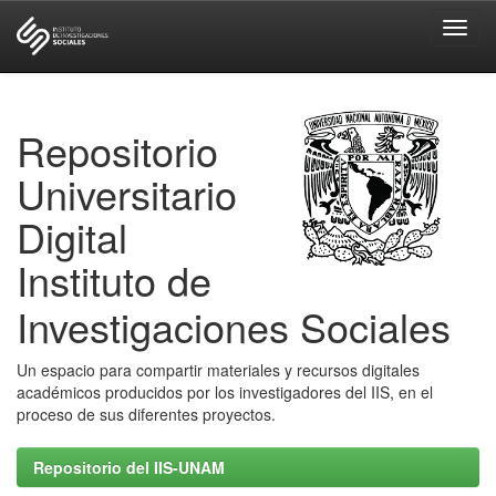
Skip
navigation
Repositorio
Universitario
Digital
Instituto de
Investigaciones Sociales
Un espacio para compartir materiales y recursos digitales
académicos producidos por los investigadores del IIS, en el
proceso de sus diferentes proyectos.
Repositorio del IIS-UNAM