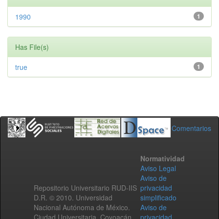
1990
1
Has File(s)
true
1
Comentarios
Normatividad
Aviso Legal
Aviso de
Repositorio Universitario RUD-IIS
privacidad
D.R. © 2010. Universidad
simplificado
Nacional Autónoma de México.
Aviso de
Ciudad Universitaria, Coyoacán,
privacidad