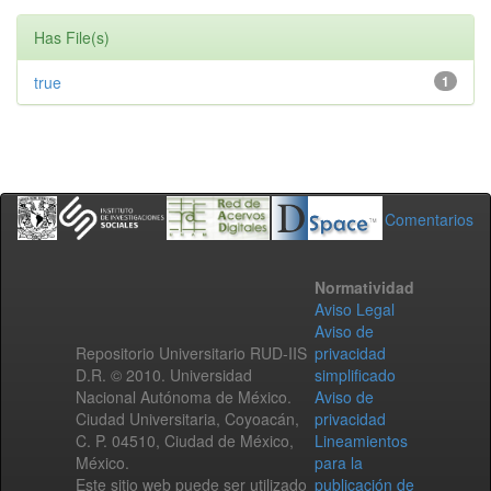
Has File(s)
true
1
Comentarios
Normatividad
Aviso Legal
Aviso de
Repositorio Universitario RUD-IIS
privacidad
D.R. © 2010. Universidad
simplificado
Nacional Autónoma de México.
Aviso de
Ciudad Universitaria, Coyoacán,
privacidad
C. P. 04510, Ciudad de México,
Lineamientos
México.
para la
Este sitio web puede ser utilizado
publicación de