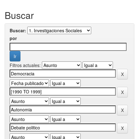
Buscar
Buscar:
por
Filtros actuales: