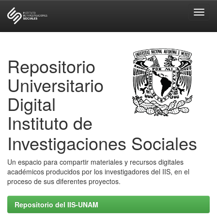
Skip
navigation
Repositorio
Universitario
Digital
Instituto de
Investigaciones Sociales
Un espacio para compartir materiales y recursos digitales
académicos producidos por los investigadores del IIS, en el
proceso de sus diferentes proyectos.
Repositorio del IIS-UNAM