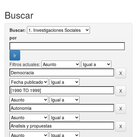
Buscar
Buscar:
por
Filtros actuales: