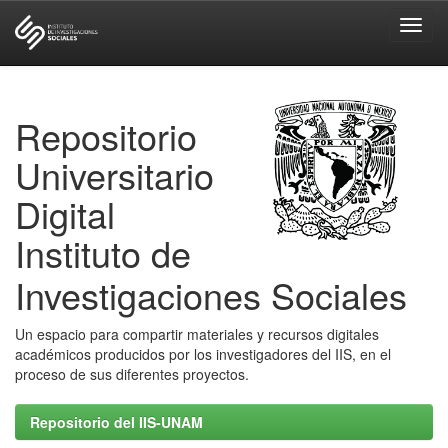
Skip
navigation
Repositorio
Universitario
Digital
Instituto de
Investigaciones Sociales
Un espacio para compartir materiales y recursos digitales
académicos producidos por los investigadores del IIS, en el
proceso de sus diferentes proyectos.
Repositorio del IIS-UNAM