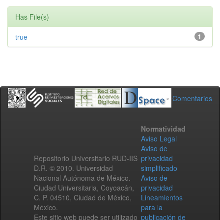
Has File(s)
true
1
Comentarios
Normatividad
Aviso Legal
Aviso de
Repositorio Universitario RUD-IIS
privacidad
D.R. © 2010. Universidad
simplificado
Nacional Autónoma de México.
Aviso de
Ciudad Universitaria, Coyoacán,
privacidad
C. P. 04510, Ciudad de México,
Lineamientos
México.
para la
Este sitio web puede ser utilizado
publicación de