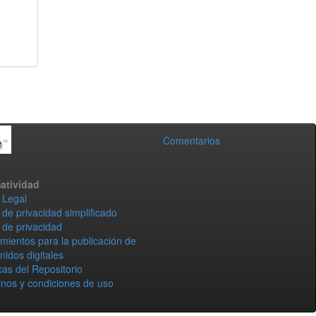
Comentarios
atividad
 Legal
 de privacidad simplificado
 de privacidad
mientos para la publicación de
nidos digitales
icas del Repositorio
nos y condiciones de uso