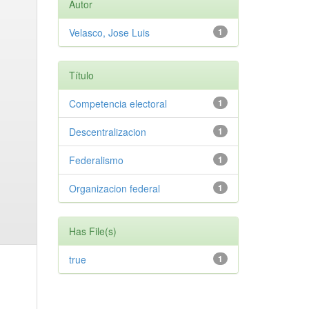
Autor
Velasco, Jose Luis
1
Título
Competencia electoral
1
Descentralizacion
1
Federalismo
1
Organizacion federal
1
Has File(s)
true
1