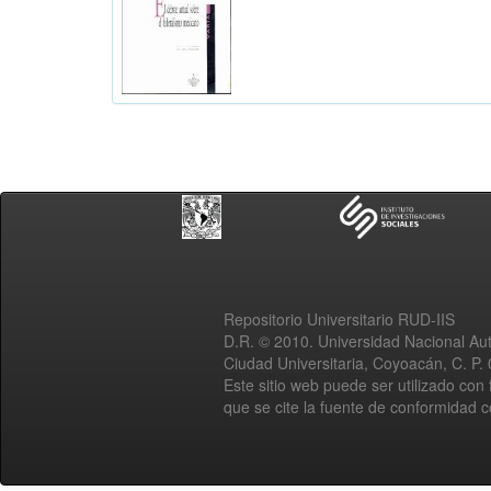
Repositorio Universitario RUD-IIS
D.R. © 2010. Universidad Nacional A
Ciudad Universitaria, Coyoacán, C. P.
Este sitio web puede ser utilizado con 
que se cite la fuente de conformidad 