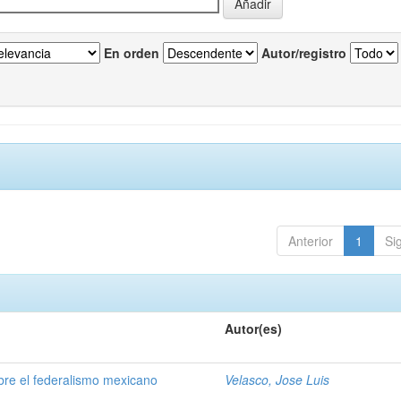
En orden
Autor/registro
Anterior
1
Si
Autor(es)
obre el federalismo mexicano
Velasco, Jose Luis