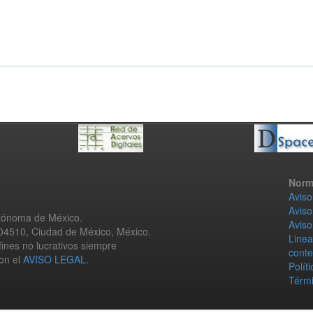
Norm
Aviso
Aviso
utónoma de México.
Aviso
 04510, Ciudad de México, México.
Linea
fines no lucrativos siempre
conte
con el
AVISO LEGAL
.
Polít
Térmi