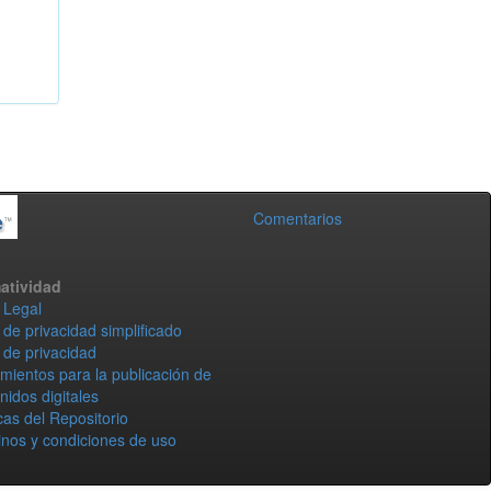
Comentarios
atividad
 Legal
 de privacidad simplificado
 de privacidad
mientos para la publicación de
nidos digitales
icas del Repositorio
nos y condiciones de uso