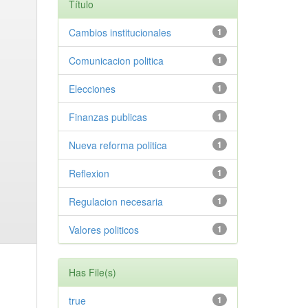
Título
Cambios institucionales
1
Comunicacion politica
1
Elecciones
1
Finanzas publicas
1
Nueva reforma politica
1
Reflexion
1
Regulacion necesaria
1
Valores politicos
1
Has File(s)
true
1