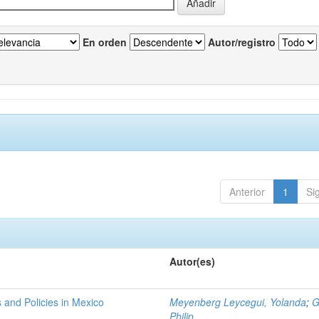
En orden
Autor/registro
Anterior
1
Si
Autor(es)
cs and Policies in Mexico
Meyenberg Leycegui, Yolanda
;
G
Philip