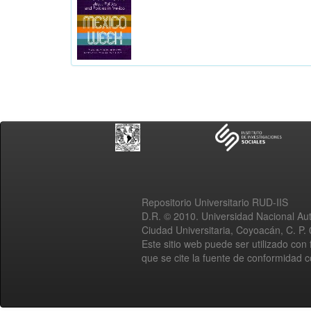
Repositorio Universitario RUD-IIS
D.R. © 2010. Universidad Nacional A
Ciudad Universitaria, Coyoacán, C. P.
Este sitio web puede ser utilizado con 
que se cite la fuente de conformidad 