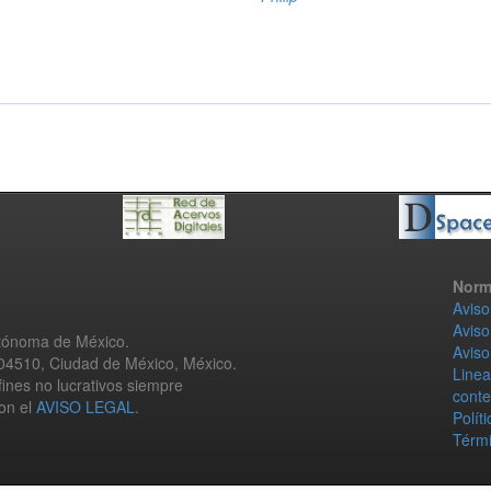
Norm
Aviso
Aviso
utónoma de México.
Aviso
 04510, Ciudad de México, México.
Linea
fines no lucrativos siempre
conte
con el
AVISO LEGAL
.
Polít
Térmi