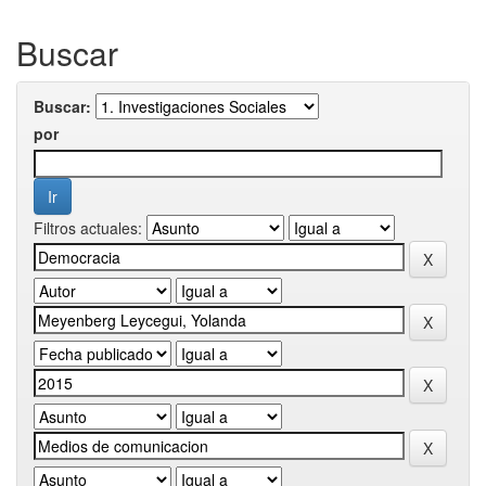
Buscar
Buscar:
por
Filtros actuales: