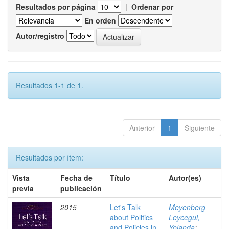
Resultados por página
|
Ordenar por
En orden
Autor/registro
Resultados 1-1 de 1.
Anterior
1
Siguiente
Resultados por ítem:
Vista
Fecha de
Título
Autor(es)
previa
publicación
2015
Let's Talk
Meyenberg
about Politics
Leycegui,
and Policies in
Yolanda
;