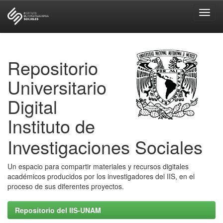
Skip
navigation
Repositorio
Universitario
Digital
Instituto de
Investigaciones Sociales
Un espacio para compartir materiales y recursos digitales
académicos producidos por los investigadores del IIS, en el
proceso de sus diferentes proyectos.
Repositorio del IIS-UNAM