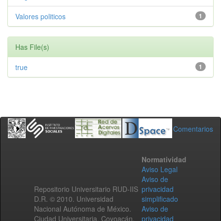
Valores politicos
1
Has File(s)
true
1
Comentarios
Normatividad
Aviso Legal
Aviso de
Repositorio Universitario RUD-IIS
privacidad
D.R. © 2010. Universidad
simplificado
Nacional Autónoma de México.
Aviso de
Ciudad Universitaria, Coyoacán,
privacidad