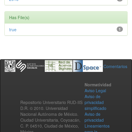
Has File(s)
true
1
Comentarios
Normatividad
Aviso Legal
Aviso de
Repositorio Universitario RUD-IIS
privacidad
D.R. © 2010. Universidad
simplificado
Nacional Autónoma de México.
Aviso de
Ciudad Universitaria, Coyoacán,
privacidad
C. P. 04510, Ciudad de México,
Lineamientos
México.
para la