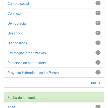
Cambio social
1
Conflicto
1
Democracia
1
Desarrollo
1
Diagnosticos
1
Estrategias organizativas
1
Participacion comunitaria
1
Proyecto Hidroelectrico La Parota
1
next >
Fecha de lanzamiento
2015
1