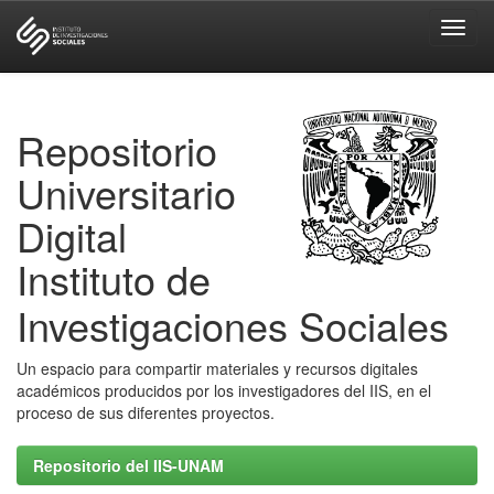
Skip
navigation
Repositorio
Universitario
Digital
Instituto de
Investigaciones Sociales
Un espacio para compartir materiales y recursos digitales
académicos producidos por los investigadores del IIS, en el
proceso de sus diferentes proyectos.
Repositorio del IIS-UNAM