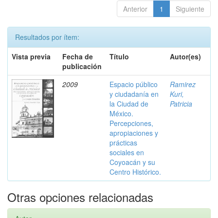
Anterior
1
Siguiente
Resultados por ítem:
Vista previa
Fecha de
Título
Autor(es)
publicación
2009
Espacio público
Ramirez
y ciudadanía en
Kuri,
la Ciudad de
Patricia
México.
Percepciones,
apropiaciones y
prácticas
sociales en
Coyoacán y su
Centro Histórico.
Otras opciones relacionadas