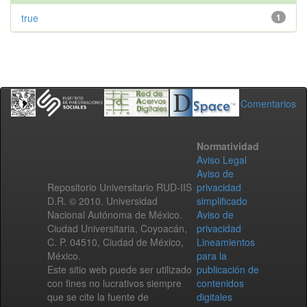
true
1
Comentarios
Normatividad
Aviso Legal
Aviso de
Repositorio Universitario RUD-IIS
privacidad
D.R. © 2010. Universidad
simplificado
Nacional Autónoma de México.
Aviso de
Ciudad Universitaria, Coyoacán,
privacidad
C. P. 04510, Ciudad de México,
Lineamientos
México.
para la
Este sitio web puede ser utilizado
publicación de
con fines no lucrativos siempre
contenidos
que se cite la fuente de
digitales