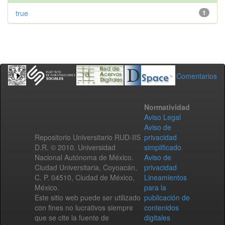
true
1
Comentarios
Normatividad
Aviso Legal
Aviso de
Repositorio Universitario RUD-IIS
privacidad
D.R. © 2010. Universidad
simplificado
Nacional Autónoma de México.
Aviso de
Ciudad Universitaria, Coyoacán,
privacidad
C. P. 04510, Ciudad de México,
Lineamientos
México.
para la
Este sitio web puede ser utilizado
publicación de
con fines no lucrativos siempre
contenidos
que se cite la fuente de
digitales