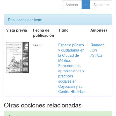
Anterior
1
Siguiente
Resultados por ítem:
Vista previa
Fecha de
Título
Autor(es)
publicación
2009
Espacio público
Ramirez
y ciudadanía en
Kuri,
la Ciudad de
Patricia
México.
Percepciones,
apropiaciones y
prácticas
sociales en
Coyoacán y su
Centro Histórico.
Otras opciones relacionadas