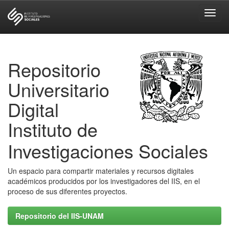
Skip
navigation
Repositorio
Universitario
Digital
Instituto de
Investigaciones Sociales
Un espacio para compartir materiales y recursos digitales
académicos producidos por los investigadores del IIS, en el
proceso de sus diferentes proyectos.
Repositorio del IIS-UNAM