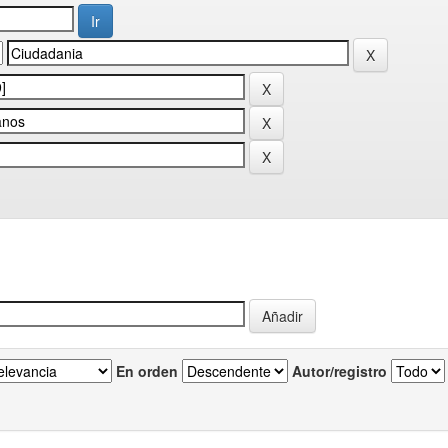
En orden
Autor/registro