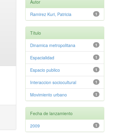
Autor
Ramirez Kuri, Patricia
1
Título
Dinamica metropolitana
1
Espacialidad
1
Espacio publico
1
Interaccion sociocultural
1
Movimiento urbano
1
Fecha de lanzamiento
2009
1