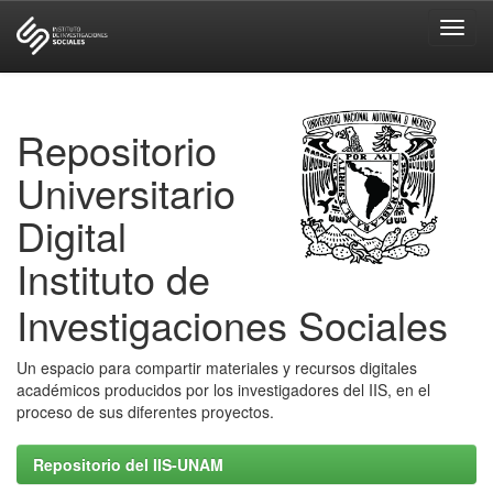
Skip
navigation
Repositorio
Universitario
Digital
Instituto de
Investigaciones Sociales
Un espacio para compartir materiales y recursos digitales
académicos producidos por los investigadores del IIS, en el
proceso de sus diferentes proyectos.
Repositorio del IIS-UNAM