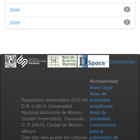
2006
1
2009
1
Comentarios
Normatividad
Aviso Legal
Aviso de
Repositorio Universitario RUD-IIS
privacidad
D.R. © 2010. Universidad
simplificado
Nacional Autónoma de México.
Aviso de
Ciudad Universitaria, Coyoacán,
privacidad
C. P. 04510, Ciudad de México,
Lineamientos
México.
para la
Este sitio web puede ser utilizado
publicación de