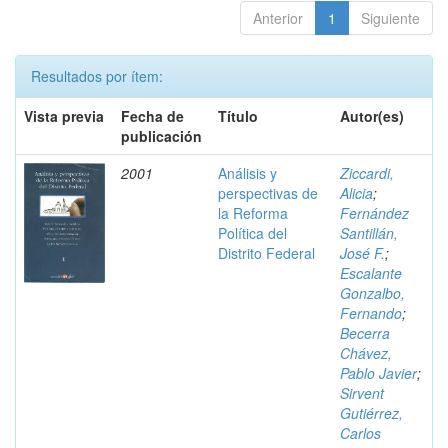
Anterior
1
Siguiente
Resultados por ítem:
Vista previa
Fecha de
Título
Autor(es)
publicación
2001
Análisis y
Ziccardi,
perspectivas de
Alicia
;
la Reforma
Fernández
Política del
Santillán,
Distrito Federal
José F.
;
Escalante
Gonzalbo,
Fernando
;
Becerra
Chávez,
Pablo Javier
;
Sirvent
Gutiérrez,
Carlos