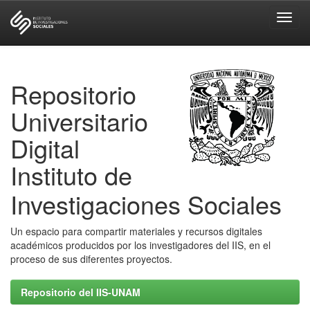
Skip
navigation
Repositorio
Universitario
Digital
Instituto de
Investigaciones Sociales
Un espacio para compartir materiales y recursos digitales
académicos producidos por los investigadores del IIS, en el
proceso de sus diferentes proyectos.
Repositorio del IIS-UNAM