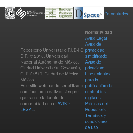
Comentarios
Normatividad
Aviso Legal
Aviso de
Repositorio Universitario RUD-IIS
privacidad
D.R. © 2010. Universidad
simplificado
Nacional Autónoma de México.
Aviso de
Ciudad Universitaria, Coyoacán,
privacidad
C. P. 04510, Ciudad de México,
Lineamientos
México.
para la
Este sitio web puede ser utilizado
publicación de
con fines no lucrativos siempre
contenidos
que se cite la fuente de
digitales
conformidad con el
AVISO
Políticas del
LEGAL
.
Repositorio
Términos y
condiciones
de uso