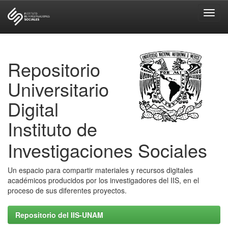
Skip
navigation
Repositorio
Universitario
Digital
Instituto de
Investigaciones Sociales
Un espacio para compartir materiales y recursos digitales
académicos producidos por los investigadores del IIS, en el
proceso de sus diferentes proyectos.
Repositorio del IIS-UNAM