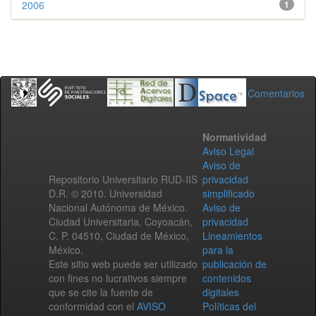
2006
1
Comentarios
Normatividad
Aviso Legal
Aviso de
Repositorio Universitario RUD-IIS
privacidad
D.R. © 2010. Universidad
simplificado
Nacional Autónoma de México.
Aviso de
Ciudad Universitaria, Coyoacán,
privacidad
C. P. 04510, Ciudad de México,
Lineamientos
México.
para la
Este sitio web puede ser utilizado
publicación de
con fines no lucrativos siempre
contenidos
que se cite la fuente de
digitales
conformidad con el
AVISO
Políticas del