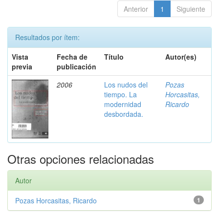
Anterior
1
Siguiente
Resultados por ítem:
Vista
Fecha de
Título
Autor(es)
previa
publicación
2006
Los nudos del
Pozas
tiempo. La
Horcasitas,
modernidad
Ricardo
desbordada.
Otras opciones relacionadas
Autor
Pozas Horcasitas, Ricardo
1