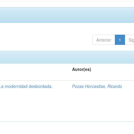
Anterior
1
Si
Autor(es)
 La modernidad desbordada.
Pozas Horcasitas, Ricardo