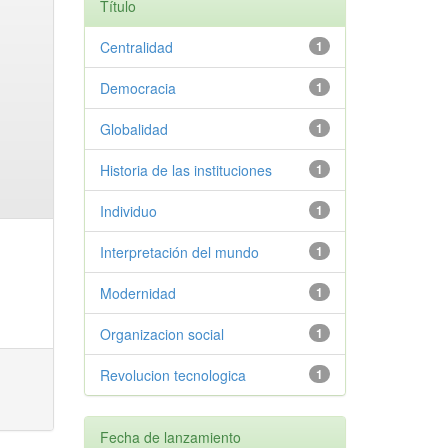
Título
Centralidad
1
Democracia
1
Globalidad
1
Historia de las instituciones
1
Individuo
1
Interpretación del mundo
1
Modernidad
1
Organizacion social
1
Revolucion tecnologica
1
Fecha de lanzamiento