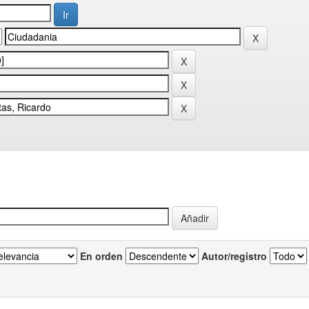
En orden
Autor/registro