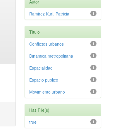
Autor
Ramirez Kuri, Patricia
1
Título
Conflictos urbanos
1
Dinamica metropolitana
1
Espacialidad
1
Espacio publico
1
Movimiento urbano
1
Has File(s)
true
1