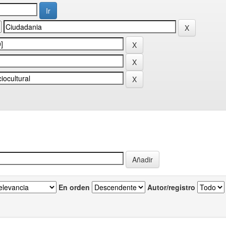
En orden
Autor/registro