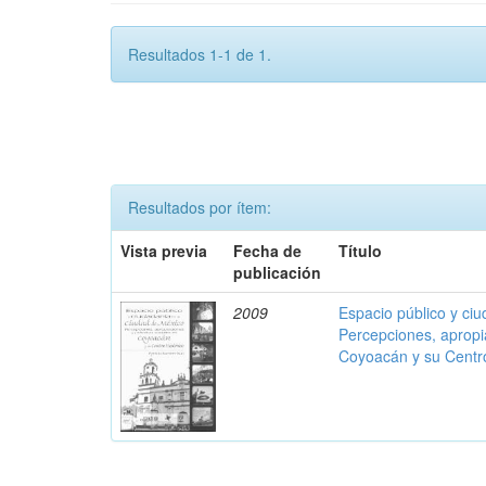
Resultados 1-1 de 1.
Resultados por ítem:
Vista previa
Fecha de
Título
publicación
2009
Espacio público y ci
Percepciones, apropi
Coyoacán y su Centro