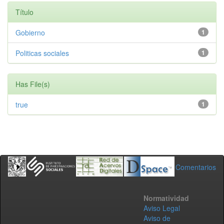
Título
Gobierno
1
Politicas sociales
1
Has File(s)
true
1
Comentarios
Normatividad
Aviso Legal
Aviso de