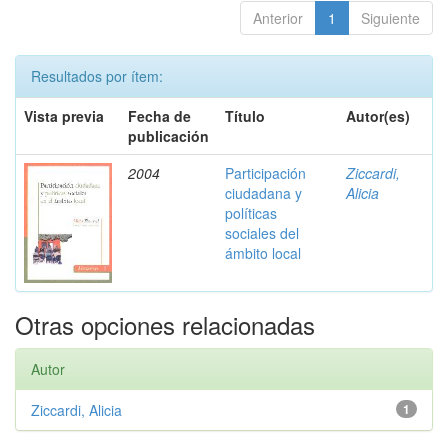
Anterior
1
Siguiente
Resultados por ítem:
Vista previa
Fecha de
Título
Autor(es)
publicación
2004
Participación
Ziccardi,
ciudadana y
Alicia
políticas
sociales del
ámbito local
Otras opciones relacionadas
Autor
Ziccardi, Alicia
1