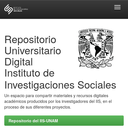
Skip
navigation
Repositorio
Universitario
Digital
Instituto de
Investigaciones Sociales
Un espacio para compartir materiales y recursos digitales
académicos producidos por los investigadores del IIS, en el
proceso de sus diferentes proyectos.
Repositorio del IIS-UNAM