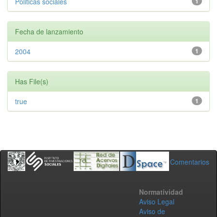
Politicas sociales
1
Fecha de lanzamiento
2004
1
Has File(s)
true
1
Comentarios
Normatividad
Aviso Legal
Aviso de