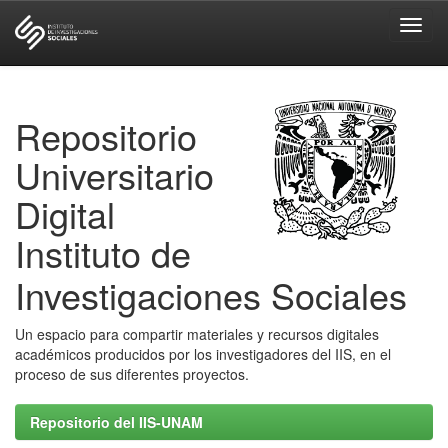
Skip
navigation
Repositorio
Universitario
Digital
Instituto de
Investigaciones Sociales
Un espacio para compartir materiales y recursos digitales
académicos producidos por los investigadores del IIS, en el
proceso de sus diferentes proyectos.
Repositorio del IIS-UNAM