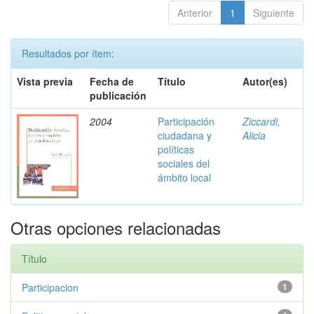
Anterior
1
Siguiente
Resultados por ítem:
Vista previa
Fecha de
Título
Autor(es)
publicación
2004
Participación
Ziccardi,
ciudadana y
Alicia
políticas
sociales del
ámbito local
Otras opciones relacionadas
Título
Participacion
1