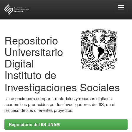
Skip
navigation
Repositorio
Universitario
Digital
Instituto de
Investigaciones Sociales
Un espacio para compartir materiales y recursos digitales
académicos producidos por los investigadores del IIS, en el
proceso de sus diferentes proyectos.
Repositorio del IIS-UNAM