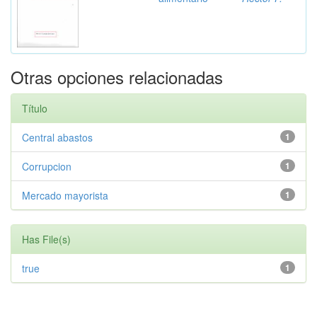
Otras opciones relacionadas
Título
Central abastos
1
Corrupcion
1
Mercado mayorista
1
Has File(s)
true
1