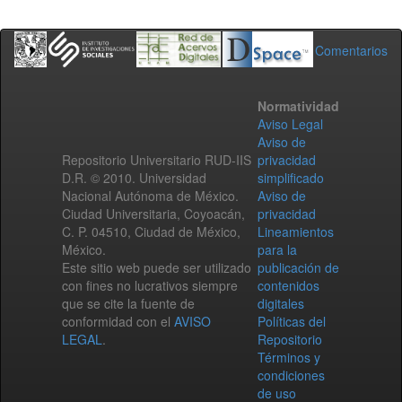
Comentarios
Normatividad
Aviso Legal
Aviso de
Repositorio Universitario RUD-IIS
privacidad
D.R. © 2010. Universidad
simplificado
Nacional Autónoma de México.
Aviso de
Ciudad Universitaria, Coyoacán,
privacidad
C. P. 04510, Ciudad de México,
Lineamientos
México.
para la
Este sitio web puede ser utilizado
publicación de
con fines no lucrativos siempre
contenidos
que se cite la fuente de
digitales
conformidad con el
AVISO
Políticas del
LEGAL
.
Repositorio
Términos y
condiciones
de uso