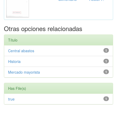
Otras opciones relacionadas
Título
Central abastos
1
Historia
1
Mercado mayorista
1
Has File(s)
true
1