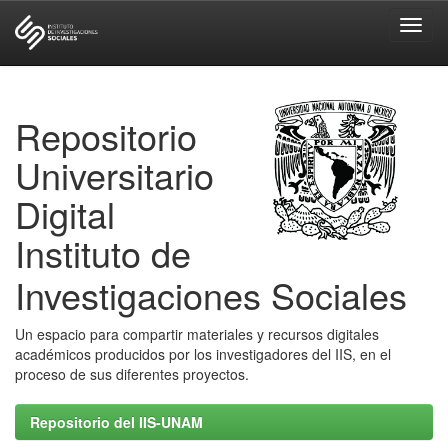
Skip
navigation
Repositorio
Universitario
Digital
Instituto de
Investigaciones Sociales
Un espacio para compartir materiales y recursos digitales
académicos producidos por los investigadores del IIS, en el
proceso de sus diferentes proyectos.
Repositorio del IIS-UNAM