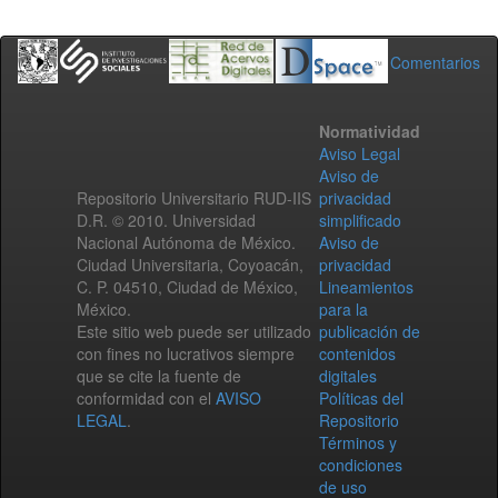
Comentarios
Normatividad
Aviso Legal
Aviso de
Repositorio Universitario RUD-IIS
privacidad
D.R. © 2010. Universidad
simplificado
Nacional Autónoma de México.
Aviso de
Ciudad Universitaria, Coyoacán,
privacidad
C. P. 04510, Ciudad de México,
Lineamientos
México.
para la
Este sitio web puede ser utilizado
publicación de
con fines no lucrativos siempre
contenidos
que se cite la fuente de
digitales
conformidad con el
AVISO
Políticas del
LEGAL
.
Repositorio
Términos y
condiciones
de uso