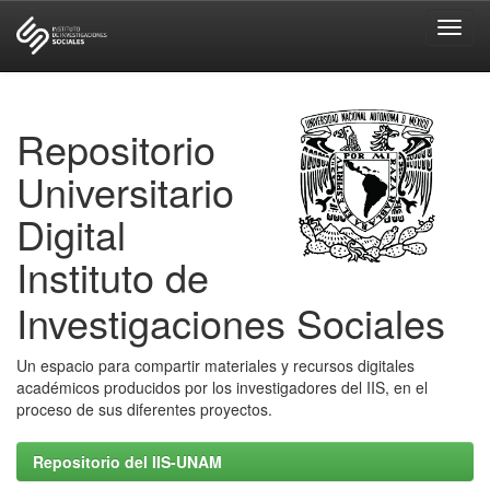
Skip
navigation
Repositorio
Universitario
Digital
Instituto de
Investigaciones Sociales
Un espacio para compartir materiales y recursos digitales
académicos producidos por los investigadores del IIS, en el
proceso de sus diferentes proyectos.
Repositorio del IIS-UNAM