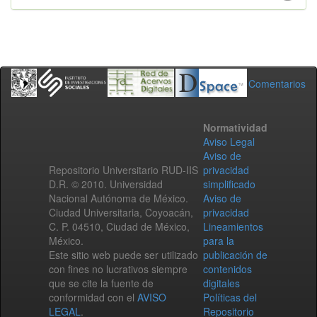
Comentarios
Normatividad
Aviso Legal
Aviso de
Repositorio Universitario RUD-IIS
privacidad
D.R. © 2010. Universidad
simplificado
Nacional Autónoma de México.
Aviso de
Ciudad Universitaria, Coyoacán,
privacidad
C. P. 04510, Ciudad de México,
Lineamientos
México.
para la
Este sitio web puede ser utilizado
publicación de
con fines no lucrativos siempre
contenidos
que se cite la fuente de
digitales
conformidad con el
AVISO
Políticas del
LEGAL
.
Repositorio