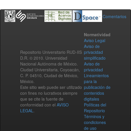
Comentarios
Normatividad
Aviso Legal
Aviso de
Repositorio Universitario RUD-IIS
privacidad
D.R. © 2010. Universidad
simplificado
Nacional Autónoma de México.
Aviso de
Ciudad Universitaria, Coyoacán,
privacidad
C. P. 04510, Ciudad de México,
Lineamientos
México.
para la
Este sitio web puede ser utilizado
publicación de
con fines no lucrativos siempre
contenidos
que se cite la fuente de
digitales
conformidad con el
AVISO
Políticas del
LEGAL
.
Repositorio
Términos y
condiciones
de uso