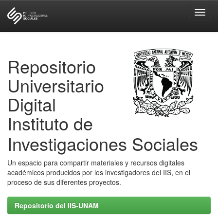
Skip
navigation
Repositorio
Universitario
Digital
Instituto de
Investigaciones Sociales
Un espacio para compartir materiales y recursos digitales
académicos producidos por los investigadores del IIS, en el
proceso de sus diferentes proyectos.
Repositorio del IIS-UNAM