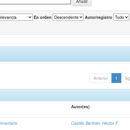
En orden
Autor/registro
Anterior
1
Si
Autor(es)
imentario
Castillo Berthier, Héctor F.