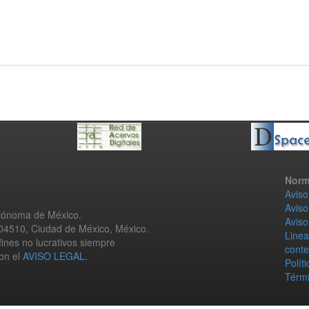
Norm
Aviso
Aviso
utónoma de México.
Aviso
 04510, Ciudad de México, México.
Linea
fines no lucrativos siempre
conte
con el
AVISO LEGAL
.
Polít
Térmi