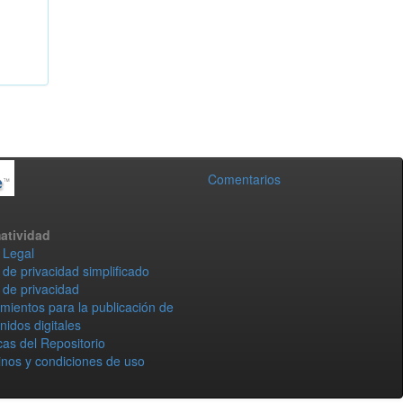
Comentarios
atividad
 Legal
 de privacidad simplificado
 de privacidad
mientos para la publicación de
nidos digitales
icas del Repositorio
nos y condiciones de uso