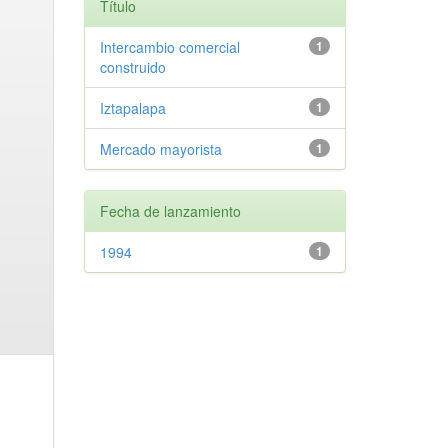
Título
Intercambio comercial
1
construido
Iztapalapa
1
Mercado mayorista
1
Fecha de lanzamiento
1994
1