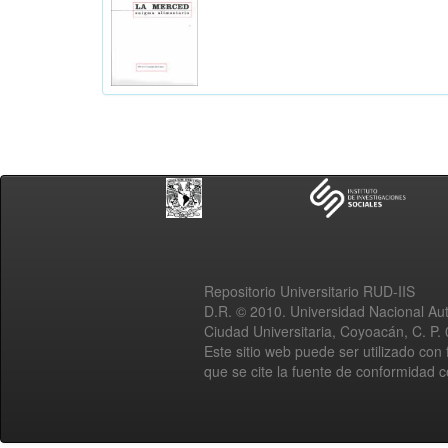
Repositorio Universitario RUD-IIS
D.R. © 2010. Universidad Nacional A
Ciudad Universitaria, Coyoacán, C. P.
Este sitio web puede ser utilizado con 
que se cite la fuente de conformidad 