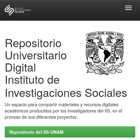
Skip
navigation
Repositorio
Universitario
Digital
Instituto de
Investigaciones Sociales
Un espacio para compartir materiales y recursos digitales
académicos producidos por los investigadores del IIS, en el
proceso de sus diferentes proyectos.
Repositorio del IIS-UNAM