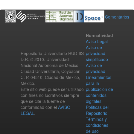
Comentarios
Normatividad
Aviso Legal
Aviso de
Repositorio Universitario RUD-IIS
privacidad
D.R. © 2010. Universidad
simplificado
Nacional Autónoma de México.
Aviso de
Ciudad Universitaria, Coyoacán,
privacidad
C. P. 04510, Ciudad de México,
Lineamientos
México.
para la
Este sitio web puede ser utilizado
publicación de
con fines no lucrativos siempre
contenidos
que se cite la fuente de
digitales
conformidad con el
AVISO
Políticas del
LEGAL
.
Repositorio
Términos y
condiciones
de uso