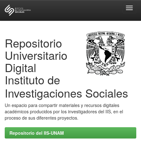
Skip
navigation
Repositorio
Universitario
Digital
Instituto de
Investigaciones Sociales
Un espacio para compartir materiales y recursos digitales
académicos producidos por los investigadores del IIS, en el
proceso de sus diferentes proyectos.
Repositorio del IIS-UNAM