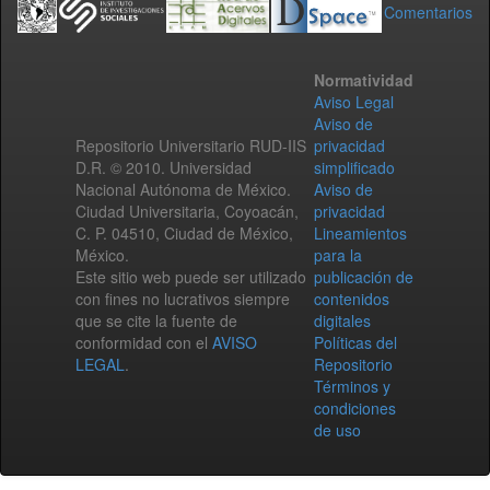
Comentarios
Normatividad
Aviso Legal
Aviso de
Repositorio Universitario RUD-IIS
privacidad
D.R. © 2010. Universidad
simplificado
Nacional Autónoma de México.
Aviso de
Ciudad Universitaria, Coyoacán,
privacidad
C. P. 04510, Ciudad de México,
Lineamientos
México.
para la
Este sitio web puede ser utilizado
publicación de
con fines no lucrativos siempre
contenidos
que se cite la fuente de
digitales
conformidad con el
AVISO
Políticas del
LEGAL
.
Repositorio
Términos y
condiciones
de uso