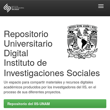
Skip
navigation
Repositorio
Universitario
Digital
Instituto de
Investigaciones Sociales
Un espacio para compartir materiales y recursos digitales
académicos producidos por los investigadores del IIS, en el
proceso de sus diferentes proyectos.
Repositorio del IIS-UNAM