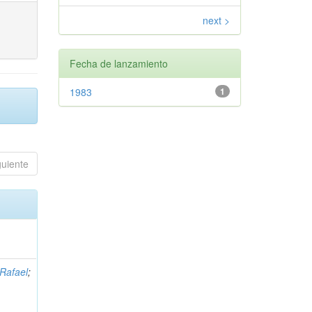
next >
Fecha de lanzamiento
1983
1
guiente
 Rafael
;