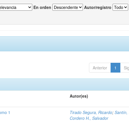
En orden
Autor/registro
Anterior
1
Si
Autor(es)
Tomo 1
Tirado Segura, Ricardo
;
Santín,
Cordero H., Salvador