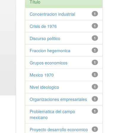
Título
Concentracion industrial
1
Crisis de 1976
1
Discurso politico
1
Fraccion hegemonica
1
Grupos economicos
1
Mexico 1970
1
Nivel ideologico
1
Organizaciones empresariales
1
Problematica del campo
1
mexicano
Proyecto desarrollo economico
1