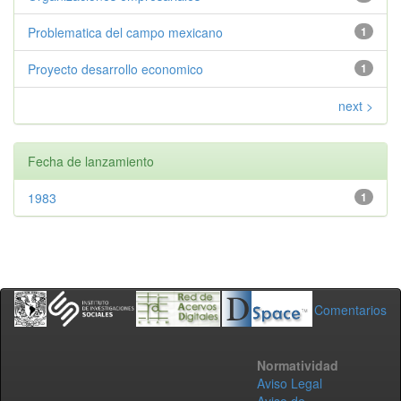
Problematica del campo mexicano
1
Proyecto desarrollo economico
1
next >
Fecha de lanzamiento
1983
1
Comentarios
Normatividad
Aviso Legal