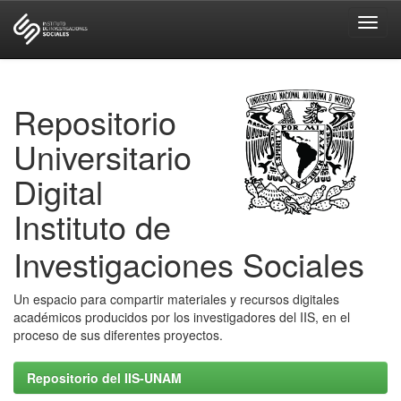
Skip
navigation
Repositorio
Universitario
Digital
Instituto de
Investigaciones Sociales
Un espacio para compartir materiales y recursos digitales
académicos producidos por los investigadores del IIS, en el
proceso de sus diferentes proyectos.
Repositorio del IIS-UNAM