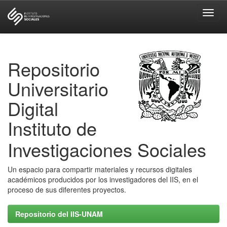
Skip
navigation
Repositorio
Universitario
Digital
Instituto de
Investigaciones Sociales
Un espacio para compartir materiales y recursos digitales
académicos producidos por los investigadores del IIS, en el
proceso de sus diferentes proyectos.
Repositorio del IIS-UNAM