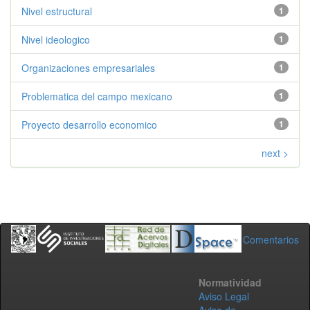
Nivel estructural
1
Nivel ideologico
1
Organizaciones empresariales
1
Problematica del campo mexicano
1
Proyecto desarrollo economico
1
next >
Comentarios
Normatividad
Aviso Legal