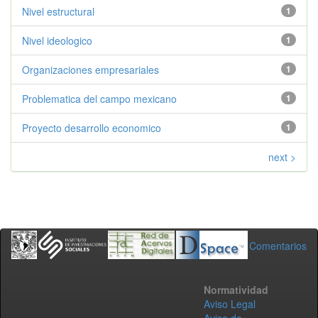
Nivel estructural
1
Nivel ideologico
1
Organizaciones empresariales
1
Problematica del campo mexicano
1
Proyecto desarrollo economico
1
next >
Comentarios
Normatividad
Aviso Legal