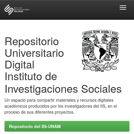
Skip
navigation
Repositorio
Universitario
Digital
Instituto de
Investigaciones Sociales
Un espacio para compartir materiales y recursos digitales
académicos producidos por los investigadores del IIS, en el
proceso de sus diferentes proyectos.
Repositorio del IIS-UNAM