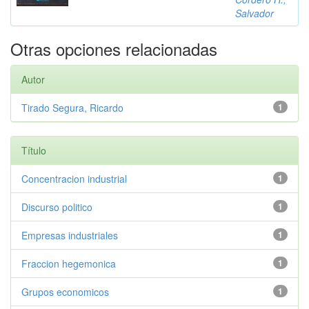
Salvador
Otras opciones relacionadas
Autor
Tirado Segura, Ricardo
1
Título
Concentracion industrial
1
Discurso politico
1
Empresas industriales
1
Fraccion hegemonica
1
Grupos economicos
1