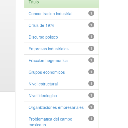
Título
Concentracion industrial
1
Crisis de 1976
1
Discurso politico
1
Empresas industriales
1
Fraccion hegemonica
1
Grupos economicos
1
Nivel estructural
1
Nivel ideologico
1
Organizaciones empresariales
1
Problematica del campo
1
mexicano