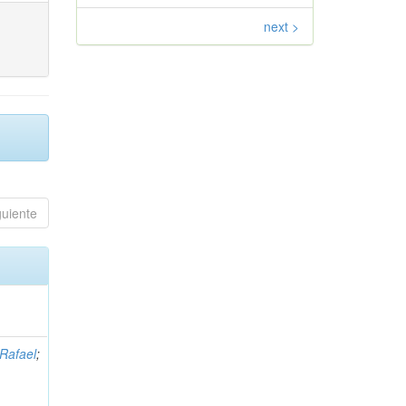
next >
guiente
 Rafael
;