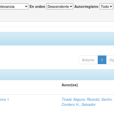
En orden
Autor/registro
Anterior
1
Si
Autor(es)
Tomo 1
Tirado Segura, Ricardo
;
Santín,
Cordero H., Salvador