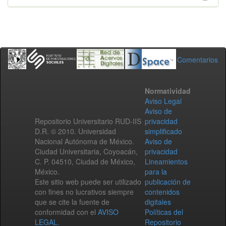
Comentarios
Normatividad
Aviso Legal
Aviso de
Repositorio Universitario RUD-IIS
privacidad
D.R. © 2010. Universidad
simplificado
Nacional Autónoma de México.
Aviso de
Ciudad Universitaria, Coyoacán,
privacidad
C. P. 04510, Ciudad de México,
Lineamientos
México.
para la
Este sitio web puede ser utilizado
publicación de
con fines no lucrativos siempre
contenidos
que se cite la fuente de
digitales
conformidad con el
AVISO
Políticas del
LEGAL
.
Repositorio