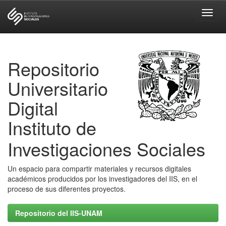
Skip
navigation
Repositorio
Universitario
Digital
Instituto de
Investigaciones Sociales
Un espacio para compartir materiales y recursos digitales
académicos producidos por los investigadores del IIS, en el
proceso de sus diferentes proyectos.
Repositorio del IIS-UNAM