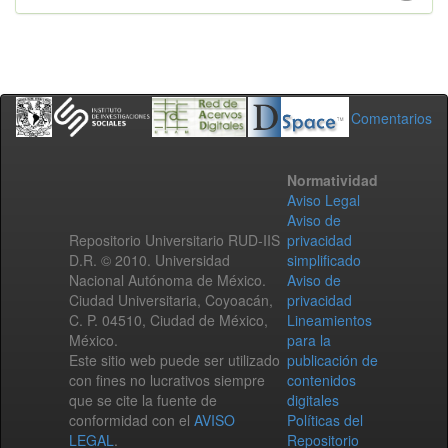
Comentarios
Normatividad
Aviso Legal
Aviso de
Repositorio Universitario RUD-IIS
privacidad
D.R. © 2010. Universidad
simplificado
Nacional Autónoma de México.
Aviso de
Ciudad Universitaria, Coyoacán,
privacidad
C. P. 04510, Ciudad de México,
Lineamientos
México.
para la
Este sitio web puede ser utilizado
publicación de
con fines no lucrativos siempre
contenidos
que se cite la fuente de
digitales
conformidad con el
AVISO
Políticas del
LEGAL
.
Repositorio