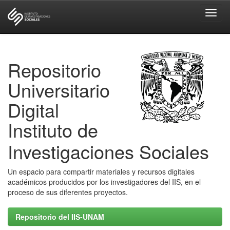
Skip
navigation
Repositorio
Universitario
Digital
Instituto de
Investigaciones Sociales
Un espacio para compartir materiales y recursos digitales
académicos producidos por los investigadores del IIS, en el
proceso de sus diferentes proyectos.
Repositorio del IIS-UNAM