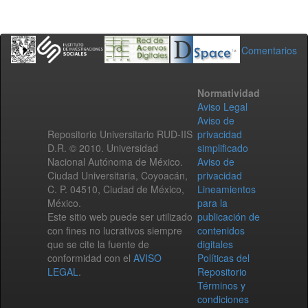
Comentarios
Normatividad
Aviso Legal
Aviso de
Repositorio Universitario RUD-IIS
privacidad
D.R. © 2010. Universidad
simplificado
Nacional Autónoma de México.
Aviso de
Ciudad Universitaria, Coyoacán,
privacidad
C. P. 04510, Ciudad de México,
Lineamientos
México.
para la
Este sitio web puede ser utilizado
publicación de
con fines no lucrativos siempre
contenidos
que se cite la fuente de
digitales
conformidad con el
AVISO
Políticas del
LEGAL
.
Repositorio
Términos y
condiciones