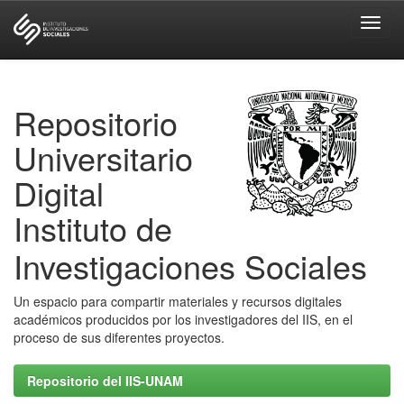
Skip
navigation
Repositorio
Universitario
Digital
Instituto de
Investigaciones Sociales
Un espacio para compartir materiales y recursos digitales
académicos producidos por los investigadores del IIS, en el
proceso de sus diferentes proyectos.
Repositorio del IIS-UNAM