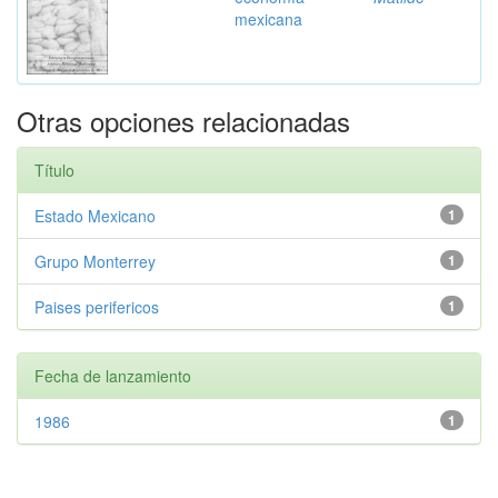
mexicana
Otras opciones relacionadas
Título
Estado Mexicano
1
Grupo Monterrey
1
Paises perifericos
1
Fecha de lanzamiento
1986
1