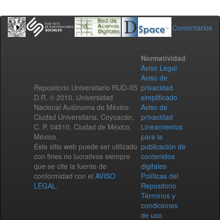
Comentarios
Normatividad
Aviso Legal
Aviso de
Repositorio Universitario RUD-IIS
privacidad
D.R. © 2010. Universidad
simplificado
Nacional Autónoma de México.
Aviso de
Ciudad Universitaria, Coyoacán,
privacidad
C. P. 04510, Ciudad de México,
Lineamientos
México.
para la
Este sitio web puede ser utilizado
publicación de
con fines no lucrativos siempre
contenidos
que se cite la fuente de
digitales
conformidad con el
AVISO
Políticas del
LEGAL
.
Repositorio
Términos y
condiciones
de uso