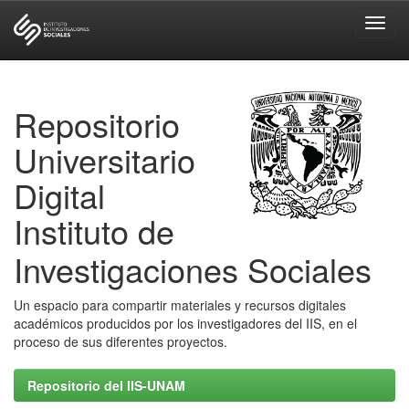
Skip
navigation
Repositorio
Universitario
Digital
Instituto de
Investigaciones Sociales
Un espacio para compartir materiales y recursos digitales
académicos producidos por los investigadores del IIS, en el
proceso de sus diferentes proyectos.
Repositorio del IIS-UNAM