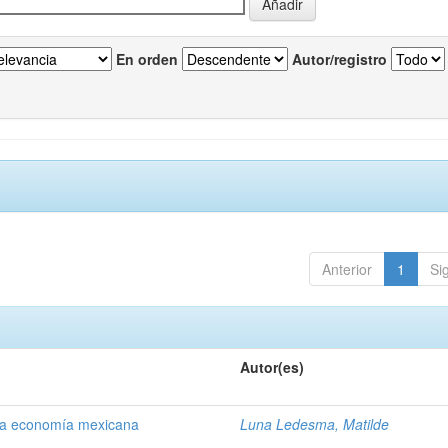
En orden
Autor/registro
Anterior
1
Si
Autor(es)
 la economía mexicana
Luna Ledesma, Matilde