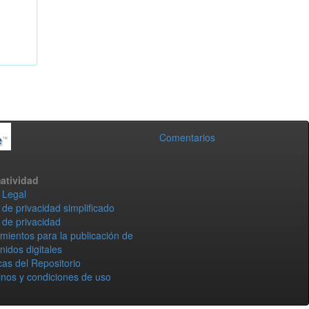
Comentarios
atividad
 Legal
 de privacidad simplificado
 de privacidad
mientos para la publicación de
nidos digitales
icas del Repositorio
nos y condiciones de uso