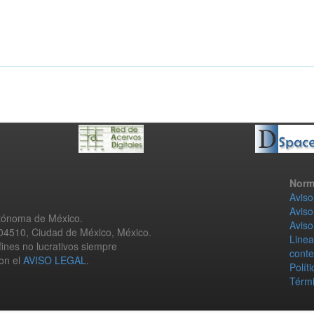
Norm
Aviso
Aviso
utónoma de México.
Aviso
 04510, Ciudad de México, México.
Linea
fines no lucrativos siempre
conte
con el
AVISO LEGAL
.
Polít
Térmi