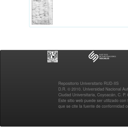
Repositorio Universitario RUD-IIS
D.R. © 2010. Universidad Nacional A
Ciudad Universitaria, Coyoacán, C. P.
Este sitio web puede ser utilizado con 
que se cite la fuente de conformidad 