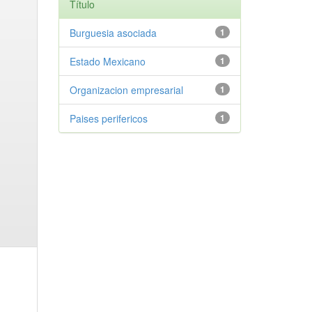
Título
Burguesia asociada
1
Estado Mexicano
1
Organizacion empresarial
1
Paises perifericos
1