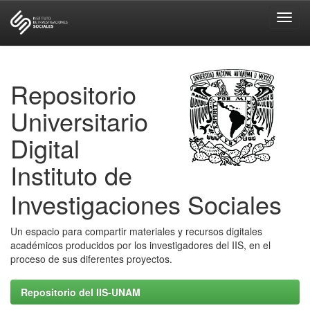
Skip
navigation
Repositorio
Universitario
Digital
Instituto de
Investigaciones Sociales
Un espacio para compartir materiales y recursos digitales
académicos producidos por los investigadores del IIS, en el
proceso de sus diferentes proyectos.
Repositorio del IIS-UNAM