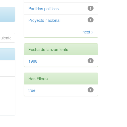
Partidos politicos
1
Proyecto nacional
1
next >
guiente
Fecha de lanzamiento
1988
1
Has File(s)
true
1