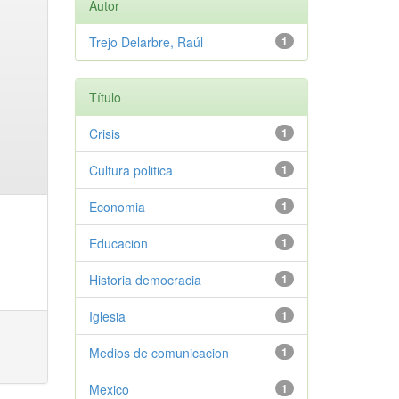
Autor
Trejo Delarbre, Raúl
1
Título
Crisis
1
Cultura politica
1
Economia
1
Educacion
1
Historia democracia
1
Iglesia
1
Medios de comunicacion
1
Mexico
1