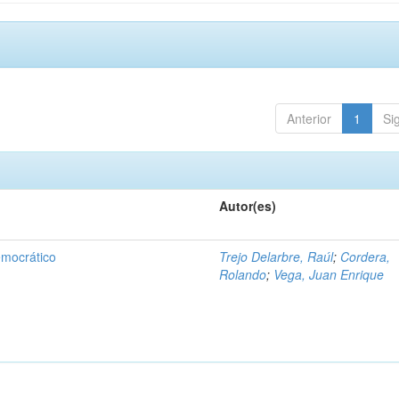
Anterior
1
Si
Autor(es)
emocrático
Trejo Delarbre, Raúl
;
Cordera,
Rolando
;
Vega, Juan Enrique