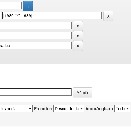
En orden
Autor/registro