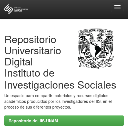
Skip
navigation
Repositorio
Universitario
Digital
Instituto de
Investigaciones Sociales
Un espacio para compartir materiales y recursos digitales
académicos producidos por los investigadores del IIS, en el
proceso de sus diferentes proyectos.
Repositorio del IIS-UNAM