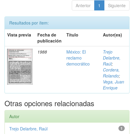
Anterior
1
Siguiente
Resultados por ítem:
Vista previa
Fecha de
Título
Autor(es)
publicación
1988
México: El
Trejo
reclamo
Delarbre,
democrático
Raúl
;
Cordera,
Rolando
;
Vega, Juan
Enrique
Otras opciones relacionadas
Autor
Trejo Delarbre, Raúl
1