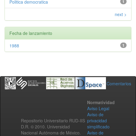
Politica democratica
1
next >
Fecha de lanzamiento
1988
1
Comentarios
Normatividad
Aviso Legal
Aviso de
Repositorio Universitario RUD-IIS
privacidad
D.R. © 2010. Universidad
simplificado
Nacional Autónoma de México.
Aviso de