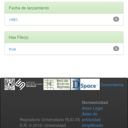
Fecha de lanzamiento
1981
1
Has File(s)
true
1
Comentarios
Normatividad
Aviso Legal
Aviso de
Repositorio Universitario RUD-IIS
privacidad
D.R. © 2010. Universidad
simplificado