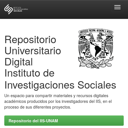
Skip
navigation
Repositorio
Universitario
Digital
Instituto de
Investigaciones Sociales
Un espacio para compartir materiales y recursos digitales
académicos producidos por los investigadores del IIS, en el
proceso de sus diferentes proyectos.
Repositorio del IIS-UNAM