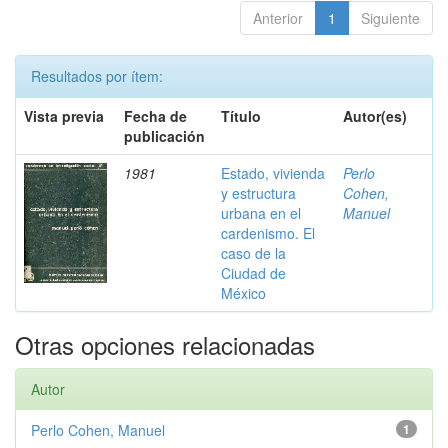
Anterior
1
Siguiente
Resultados por ítem:
Vista previa
Fecha de
Título
Autor(es)
publicación
1981
Estado, vivienda
Perlo
y estructura
Cohen,
urbana en el
Manuel
cardenismo. El
caso de la
Ciudad de
México
Otras opciones relacionadas
Autor
Perlo Cohen, Manuel
1