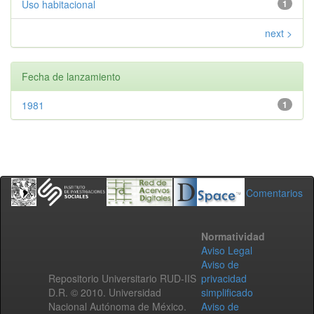
Uso habitacional
1
next >
Fecha de lanzamiento
1981
1
Comentarios
Normatividad
Aviso Legal
Aviso de
Repositorio Universitario RUD-IIS
privacidad
D.R. © 2010. Universidad
simplificado
Nacional Autónoma de México.
Aviso de