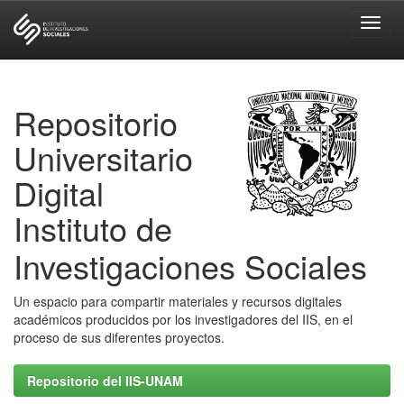
Skip
navigation
Repositorio
Universitario
Digital
Instituto de
Investigaciones Sociales
Un espacio para compartir materiales y recursos digitales
académicos producidos por los investigadores del IIS, en el
proceso de sus diferentes proyectos.
Repositorio del IIS-UNAM