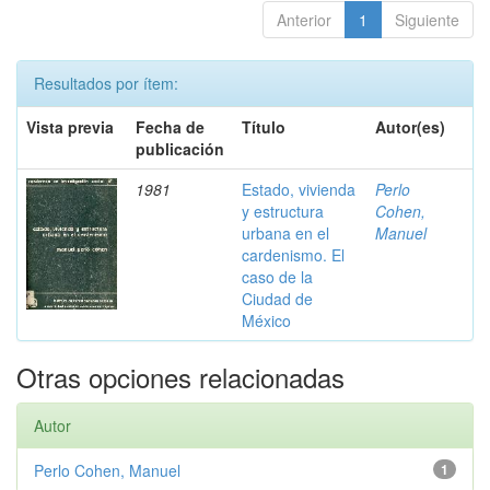
Anterior
1
Siguiente
Resultados por ítem:
Vista previa
Fecha de
Título
Autor(es)
publicación
1981
Estado, vivienda
Perlo
y estructura
Cohen,
urbana en el
Manuel
cardenismo. El
caso de la
Ciudad de
México
Otras opciones relacionadas
Autor
Perlo Cohen, Manuel
1