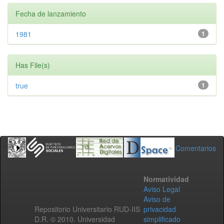
Fecha de lanzamiento
1981
1
Has File(s)
true
1
Comentarios
Normatividad
Aviso Legal
Aviso de
Repositorio Universitario RUD-IIS
privacidad
D.R. © 2010. Universidad
simplificado