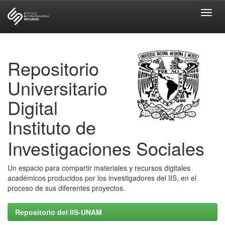
Skip
navigation
Repositorio
Universitario
Digital
Instituto de
Investigaciones Sociales
Un espacio para compartir materiales y recursos digitales
académicos producidos por los investigadores del IIS, en el
proceso de sus diferentes proyectos.
Repositorio del IIS-UNAM