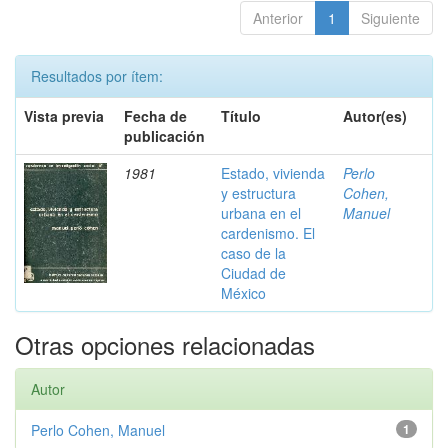
Anterior
1
Siguiente
Resultados por ítem:
Vista previa
Fecha de
Título
Autor(es)
publicación
1981
Estado, vivienda
Perlo
y estructura
Cohen,
urbana en el
Manuel
cardenismo. El
caso de la
Ciudad de
México
Otras opciones relacionadas
Autor
Perlo Cohen, Manuel
1