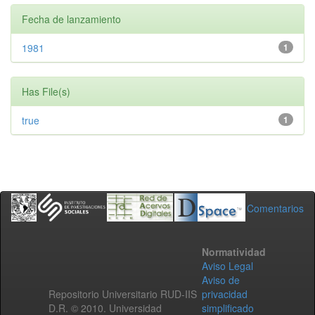
Fecha de lanzamiento
1981
1
Has File(s)
true
1
Comentarios
Normatividad
Aviso Legal
Aviso de
Repositorio Universitario RUD-IIS
privacidad
D.R. © 2010. Universidad
simplificado