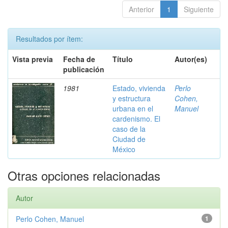
Anterior
1
Siguiente
Resultados por ítem:
Vista previa
Fecha de
Título
Autor(es)
publicación
1981
Estado, vivienda
Perlo
y estructura
Cohen,
urbana en el
Manuel
cardenismo. El
caso de la
Ciudad de
México
Otras opciones relacionadas
Autor
Perlo Cohen, Manuel
1