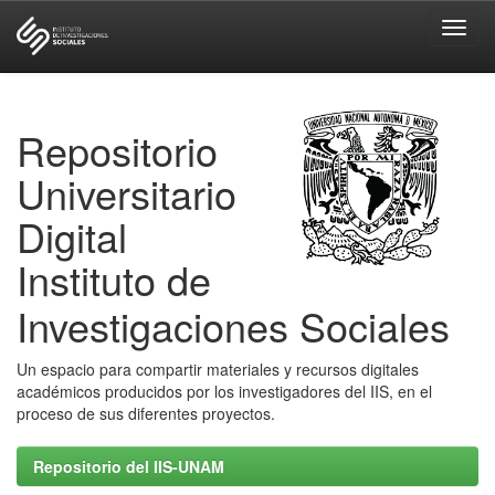
Skip
navigation
Repositorio
Universitario
Digital
Instituto de
Investigaciones Sociales
Un espacio para compartir materiales y recursos digitales
académicos producidos por los investigadores del IIS, en el
proceso de sus diferentes proyectos.
Repositorio del IIS-UNAM