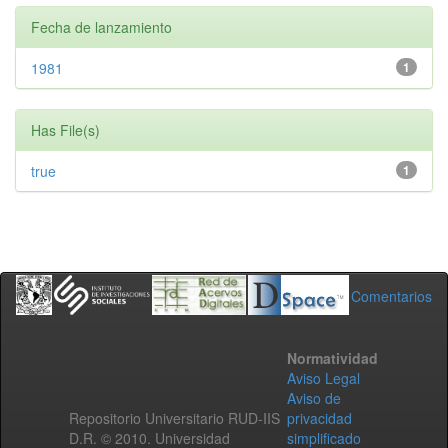
Fecha de lanzamiento
1981
1
Has File(s)
true
1
Comentarios
Normatividad
Aviso Legal
Aviso de
Repositorio Universitario RUD-IIS
privacidad
D.R. © 2010. Universidad
simplificado