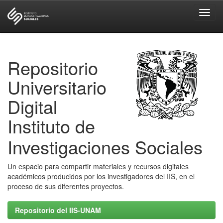
Skip
navigation
Repositorio
Universitario
Digital
Instituto de
Investigaciones Sociales
Un espacio para compartir materiales y recursos digitales
académicos producidos por los investigadores del IIS, en el
proceso de sus diferentes proyectos.
Repositorio del IIS-UNAM