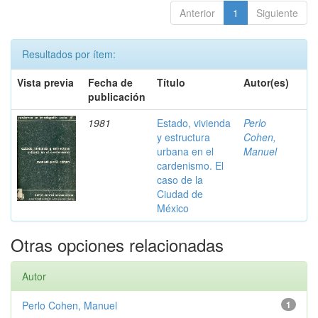
Anterior
1
Siguiente
Resultados por ítem:
Vista previa
Fecha de
Título
Autor(es)
publicación
1981
Estado, vivienda
Perlo
y estructura
Cohen,
urbana en el
Manuel
cardenismo. El
caso de la
Ciudad de
México
Otras opciones relacionadas
Autor
Perlo Cohen, Manuel
1